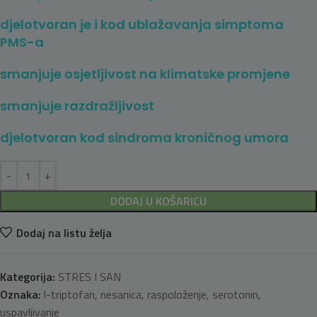
djelotvoran je i kod ublažavanja simptoma
PMS-a
smanjuje osjetljivost na klimatske promjene
smanjuje razdražljivost
djelotvoran kod sindroma kroničnog umora
DODAJ U KOŠARICU
Dodaj na listu želja
Kategorija:
STRES I SAN
Oznaka:
l-triptofan
,
nesanica
,
raspoloženje
,
serotonin
,
uspavljivanje