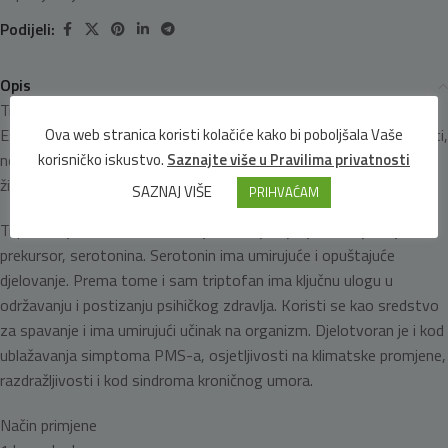
Podijeli:
Opis
Triptofan je esencijalna aminokiselina, građevna jedinica proteina.
Ova web stranica koristi kolačiće kako bi poboljšala Vaše
Esencijalna je zato što je naš organizma ne može sam sintetizirati,
korisničko iskustvo.
Saznajte više u Pravilima privatnosti
nego ju je nužno potrebno unijeti hranom. Nalazi se i u biljnim i
životinjskim proteinima.
SAZNAJ VIŠE
PRIHVAĆAM
Triptofan je izrazito važan za ljudsko tijelo jer je sastojak, tj.
prekursor, serotonina. Serotonin ima umirujuće i opuštajuće
djelovanje. Prema tome i sam triptofan ima ključnu ulogu u
održavanju i postizanju psihičkog zdravlja. Koristi se kao sredstvo
za spavanje i ima umirujući učinak na organizm. Djelotvoran je i kod
ublažavanja simptoma PMS-a, osjetljivosti na klimatske promjene,
razdražljivosti i kod sindroma kroničnog umora.
Način primjene