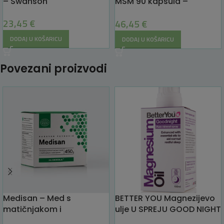
– Swanson
MSM 90 kapsula –
Swanson
23,45
€
46,45
€
DODAJ U KOŠARICU
DODAJ U KOŠARICU
Povezani proizvodi
Medisan – Med s
BETTER YOU Magnezijevo
matičnjakom i
ulje U SPREJU GOOD NIGHT
valerijanom za smirenje