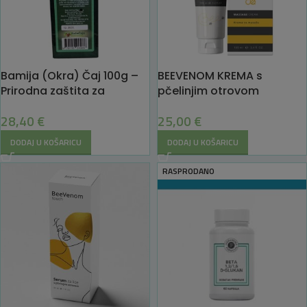
Bamija (Okra) Čaj 100g –
BEEVENOM KREMA s
Prirodna zaštita za
pčelinjim otrovom
želudac
25,00
€
28,40
€
DODAJ U KOŠARICU
DODAJ U KOŠARICU
RASPRODANO