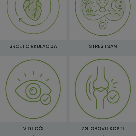
SRCE I CIRKULACIJA
STRES I SAN
VID I OČI
ZGLOBOVI I KOSTI