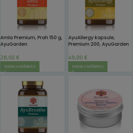
Amla Premium, Prah 150 g,
AyuAllergy kapsule,
AyuGarden
Premium 200, AyuGarden
28,00
€
49,00
€
DODAJ U KOŠARICU
DODAJ U KOŠARICU