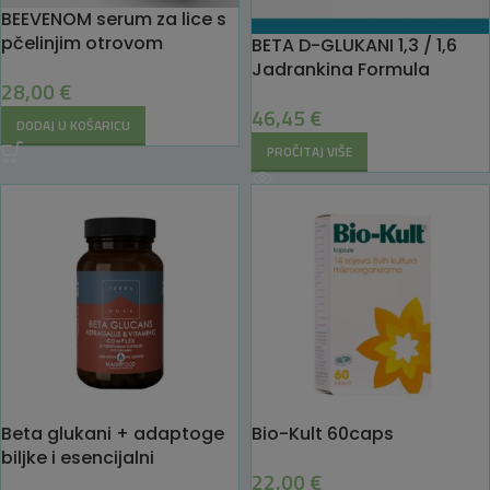
BEEVENOM serum za lice s
pčelinjim otrovom
BETA D-GLUKANI 1,3 / 1,6
Jadrankina Formula
28,00
€
46,45
€
DODAJ U KOŠARICU
PROČITAJ VIŠE
Beta glukani + adaptoge
Bio-Kult 60caps
biljke i esencijalni
22,00
€
mikronutrijenti