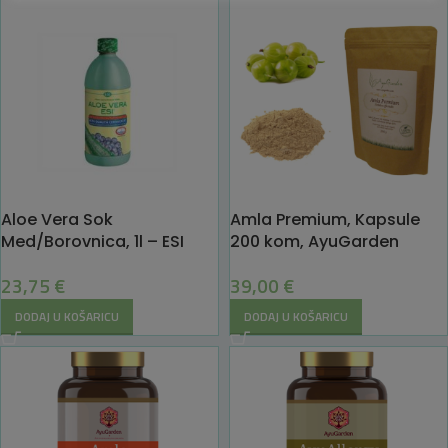
Aloe Vera Sok
Amla Premium, Kapsule
Med/Borovnica, 1l – ESI
200 kom, AyuGarden
23,75
€
39,00
€
DODAJ U KOŠARICU
DODAJ U KOŠARICU