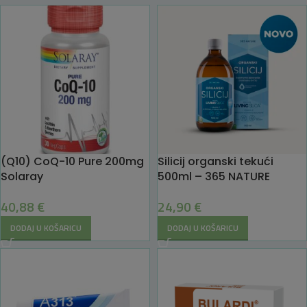
(Q10) CoQ-10 Pure 200mg
Silicij organski tekući
Solaray
500ml – 365 NATURE
40,88
€
24,90
€
DODAJ U KOŠARICU
DODAJ U KOŠARICU