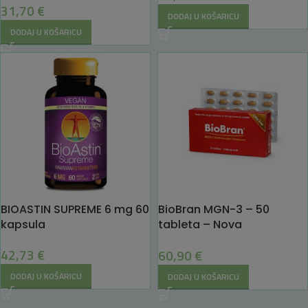
31,70
€
TerraNova
DODAJ U KOŠARICU
DODAJ U KOŠARICU
BIOASTIN SUPREME 6 mg 60
BioBran MGN-3 – 50
kapsula
tableta – Nova
tehnologija za ciljano
42,73
€
60,90
€
jačanje imuniteta
DODAJ U KOŠARICU
DODAJ U KOŠARICU