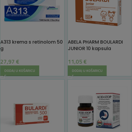
A313 krema s retinolom 50
ABELA PHARM BOULARDI
g
JUNIOR 10 kapsula
27,97
€
11,05
€
DODAJ U KOŠARICU
DODAJ U KOŠARICU