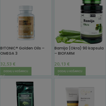
B!TONIC® Golden Oils –
Bamija (Okra) 90 kapsula
OMEGA 3
– BIOFARM
32,53
€
20,13
€
DODAJ U KOŠARICU
DODAJ U KOŠARICU