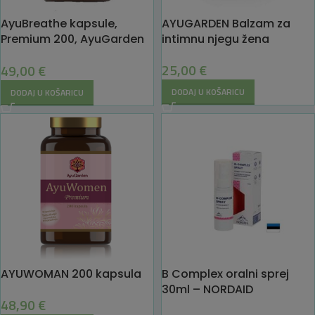
AyuBreathe kapsule,
AYUGARDEN Balzam za
Premium 200, AyuGarden
intimnu njegu žena
– Diši jednostavno i lako
25,00
€
49,00
€
DODAJ U KOŠARICU
DODAJ U KOŠARICU
AYUWOMAN 200 kapsula
B Complex oralni sprej
30ml – NORDAID
48,90
€