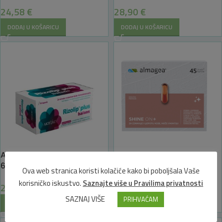
24,58
€
28,90
€
DODAJ U KOŠARICU
DODAJ U KOŠARICU
AKTIVAL Rizolip plus Balans
Almagea SHINE ON+
60caps
45caps
Ova web stranica koristi kolačiće kako bi poboljšala Vaše
korisničko iskustvo.
Saznajte više u Pravilima privatnosti
23,70
€
26,46
€
SAZNAJ VIŠE
PRIHVAĆAM
DODAJ U KOŠARICU
DODAJ U KOŠARICU