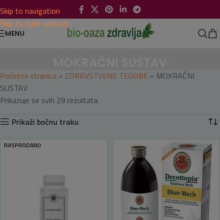
Skip to navigation
Skip to main content
MENU
MOKRAĆNI SUSTAV
Početna stranica
»
ZDRAVSTVENE TEGOBE
»
MOKRAĆNI
SUSTAV
Prikazuje se svih 29 rezultata
Prikaži bočnu traku
RASPRODANO