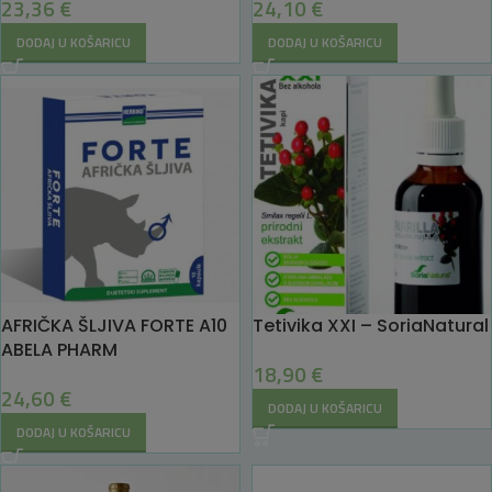
23,36
€
24,10
€
DODAJ U KOŠARICU
DODAJ U KOŠARICU
AFRIČKA ŠLJIVA FORTE A10
Tetivika XXI – SoriaNatural
ABELA PHARM
18,90
€
24,60
€
DODAJ U KOŠARICU
DODAJ U KOŠARICU