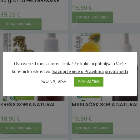
50 grama PROGRESSIVE
18,90
€
LABORATORIES
35,25
€
DODAJ U KOŠARICU
DODAJ U KOŠARICU
Ova web stranica koristi kolačiće kako bi poboljšala Vaše
korisničko iskustvo.
Saznajte više u Pravilima privatnosti
SAZNAJ VIŠE
PRIHVAĆAM
KREŠA SORIA NATURAL
MASLAČAK SORIA NATURAL
18,90
€
18,90
€
DODAJ U KOŠARICU
DODAJ U KOŠARICU