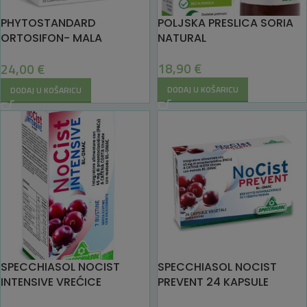
PHYTOSTANDARD
POLJSKA PRESLICA SORIA
ORTOSIFON- MALA
NATURAL
RUNJIKA, 30 tableta Pileje
18,90
€
24,00
€
DODAJ U KOŠARICU
DODAJ U KOŠARICU
SPECCHIASOL NOCIST
SPECCHIASOL NOCIST
INTENSIVE VREĆICE
PREVENT 24 KAPSULE