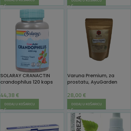
DODAJ U KOŠARICU
SOLARAY CRANACTIN
Varuna Premium, za
crandophilus 120 kaps
prostatu, AyuGarden
44,38
€
28,00
€
DODAJ U KOŠARICU
DODAJ U KOŠARICU