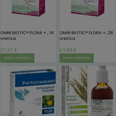
OMNi BiOTiC® FLORA + , 14
OMNi BiOTiC® FLORA +, 28
vrećica
vrećica
21,37
€
41,99
€
DODAJ U KOŠARICU
DODAJ U KOŠARICU