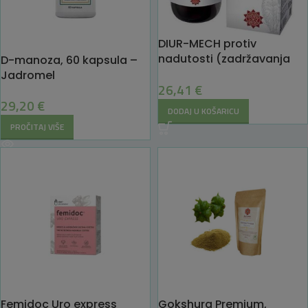
DIUR-MECH protiv
nadutosti (zadržavanja
D-manoza, 60 kapsula –
tekućine)
Jadromel
26,41
€
29,20
€
DODAJ U KOŠARICU
PROČITAJ VIŠE
Femidoc Uro express
Gokshura Premium,