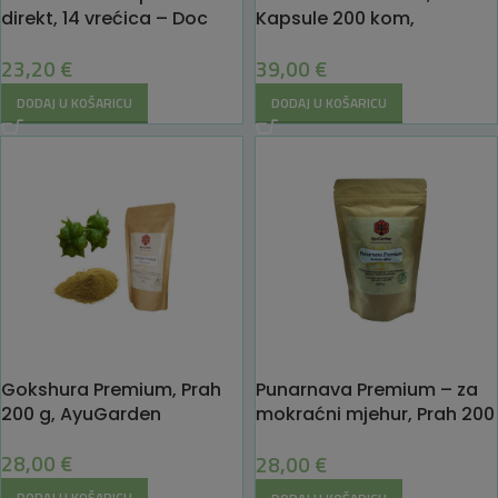
direkt, 14 vrećica – Doc
Kapsule 200 kom,
Phytolabor
AyuGarden
23,20
€
39,00
€
DODAJ U KOŠARICU
DODAJ U KOŠARICU
Gokshura Premium, Prah
Punarnava Premium – za
200 g, AyuGarden
mokraćni mjehur, Prah 200
g – AyuGarden
28,00
€
28,00
€
DODAJ U KOŠARICU