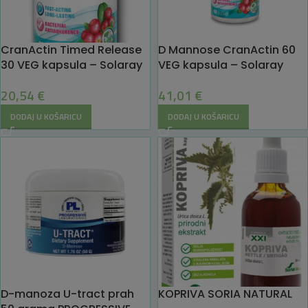
CranActin Timed Release
D Mannose CranActin 60
30 VEG kapsula – Solaray
VEG kapsula – Solaray
20,54
€
41,01
€
DODAJ U KOŠARICU
DODAJ U KOŠARICU
D-manoza U-tract prah
KOPRIVA SORIA NATURAL