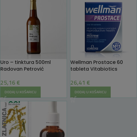
Uro – tinktura 500ml
Wellman Prostace 60
Radovan Petrović
tableta Vitabiotics
25,16
€
26,41
€
DODAJ U KOŠARICU
DODAJ U KOŠARICU