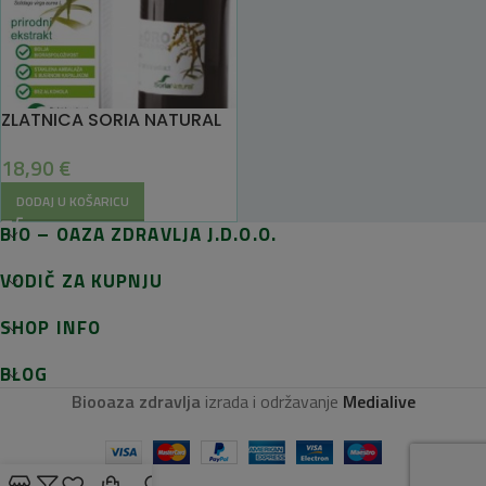
ZLATNICA SORIA NATURAL
18,90
€
DODAJ U KOŠARICU
BIO – OAZA ZDRAVLJA J.D.O.O.
VODIČ ZA KUPNJU
SHOP INFO
BLOG
Biooaza zdravlja
izrada i održavanje
Medialive