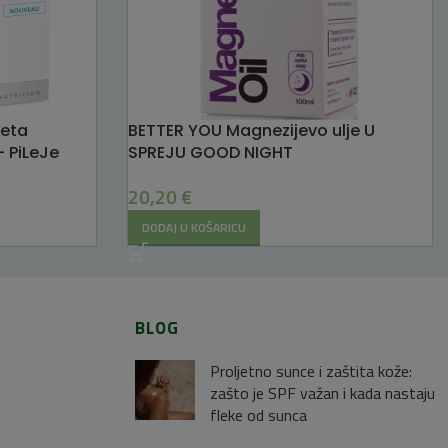
leta
BETTER YOU Magnezijevo ulje U
– PiLeJe
SPREJU GOOD NIGHT
20,20
€
DODAJ U KOŠARICU
BLOG
Proljetno sunce i zaštita kože:
zašto je SPF važan i kada nastaju
fleke od sunca