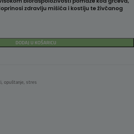
visokom bioraspoloživosti pomaže kod grčeva,
doprinosi zdravlju mišića i kostiju te živčanog
DODAJ U KOŠARICU
i
,
opuštanje
,
stres