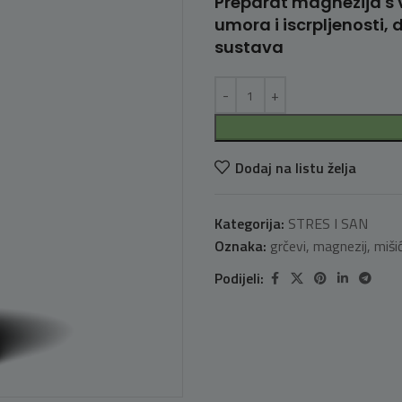
Preparat magnezija s 
umora i iscrpljenosti, 
sustava
Dodaj na listu želja
Kategorija:
STRES I SAN
Oznaka:
grčevi
,
magnezij
,
mišić
Podijeli: