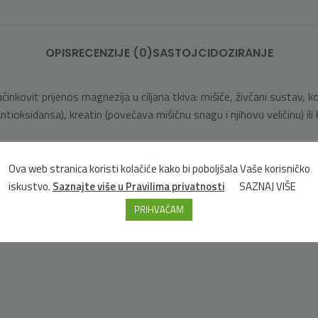
OPIS
RECENZIJE (0)
SASTOJCI
DOZIRANJE
inkovit prijenos magnezija u ciljana tkiva: mišiće, živčani sustav, k
 antioksidansa), kreatin (povećava mišićnu snagu i njihovu veličinu) i
t), čija je funkcija naglasiti djelovanje magnezija.
Ova web stranica koristi kolačiće kako bi poboljšala Vaše korisničko
iskustvo.
Saznajte više u Pravilima privatnosti
SAZNAJ VIŠE
PRIHVAĆAM