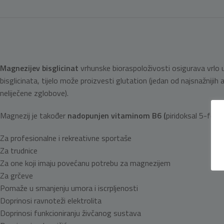
Magnezijev bisglicinat
vrhunske bioraspoloživosti osigurava vrlo uč
bisglicinata, tijelo može proizvesti glutation (jedan od najsnažnijih
neliječene zglobove).
Magnezij je također
nadopunjen vitaminom B6 (
piridoksal 5-fosfa
Za profesionalne i rekreativne sportaše
Za trudnice
Za one koji imaju povećanu potrebu za magnezijem
Za grčeve
Pomaže u smanjenju umora i iscrpljenosti
Doprinosi ravnoteži elektrolita
Doprinosi funkcioniranju živčanog sustava