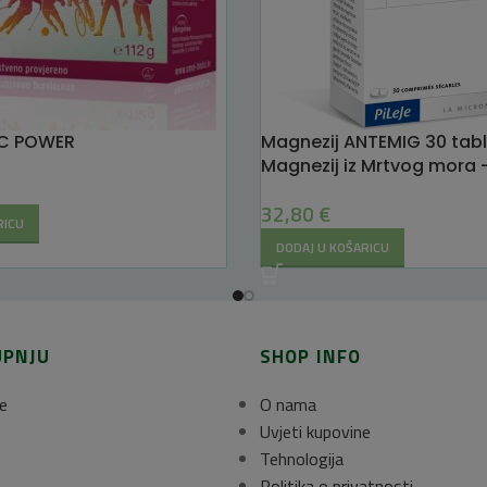
iC POWER
Magnezij ANTEMIG 30 tab
Magnezij iz Mrtvog mora 
32,80
€
RICU
DODAJ U KOŠARICU
UPNJU
SHOP INFO
e
O nama
Uvjeti kupovine
Tehnologija
Politika o privatnosti