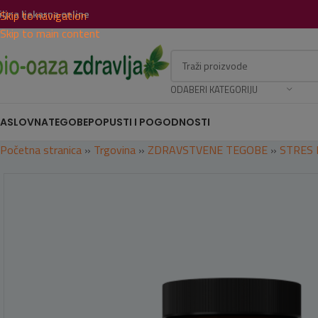
iljna ljekarna online
Skip to navigation
Skip to main content
ODABERI KATEGORIJU
ASLOVNA
TEGOBE
POPUSTI I POGODNOSTI
Početna stranica
»
Trgovina
»
ZDRAVSTVENE TEGOBE
»
STRES 