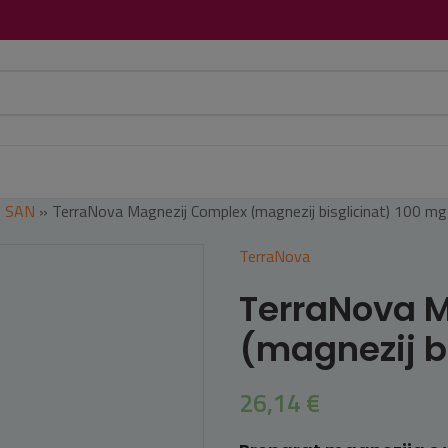
I SAN
»
TerraNova Magnezij Complex (magnezij bisglicinat) 100 mg
TerraNova
TerraNova 
(magnezij b
26,14
€