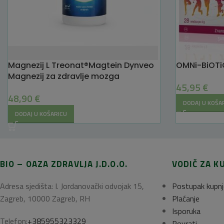
Magnezij L Treonat®Magtein Dynveo
OMNi-BiOT
Magnezij za zdravlje mozga
45,95
€
48,90
€
DODAJ U KOŠA
DODAJ U KOŠARICU
BIO – OAZA ZDRAVLJA J.D.O.O.
VODIČ ZA K
Adresa sjedišta: I. Jordanovački odvojak 15,
Postupak kupnj
Zagreb, 10000 Zagreb, RH
Plaćanje
Isporuka
Telefon:
+385955323329
Povrati