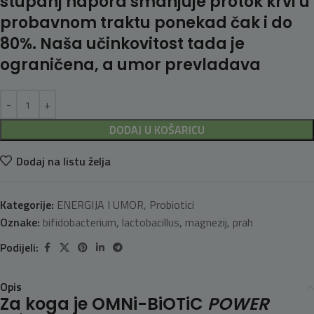
stupanj napora smanjuje protok krvi u
probavnom traktu ponekad čak i do
80%. Naša učinkovitost tada je
ograničena, a umor prevladava
DODAJ U KOŠARICU
Dodaj na listu želja
Kategorije:
ENERGIJA I UMOR
,
Probiotici
Oznake:
bifidobacterium
,
lactobacillus
,
magnezij
,
prah
Podijeli:
Opis
Za koga je OMNi-BiOTiC
POWER