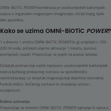
OMNi-BiOTiC
POWER
kombinacija je visokovrijednih bakterijskih
sojeva s organskim magnezijem (magnezijev citrat) kojeg tijelo
lako apsorbira.
Kako se uzima OMNi-BiOTiC
POWER
?
1 x dnevno 1 vrećicu OMNi-BiOTiC
POWER
(4 g) umiješati u 100-
200 ml vode, pričekati vrijeme aktivacije 1 minutu, ponovo
promiješati i popiti. Preporučuje se popiti na prazan želudac.
Dodatak prehrani koji sadrži mješavinu visokovrijednih bakterijskih
sojeva ljudskog probavnog sustava sa sposobnošću
razmnožavanja, uz dodatak magnezija koji doprinosi normalnoj
funkciji mišića i živčanog sustava te smanjenju umora i
iscrpljenosti.
Dužina uzimanja:
Preporučuje se koristiti OMNi-BiOTiC
POWER
najmanje 6 mjeseci;