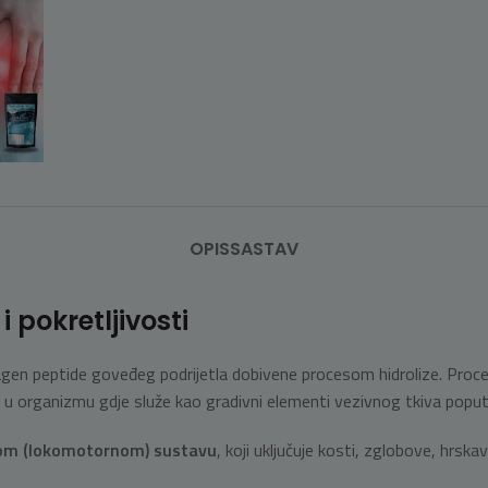
OPIS
SASTAV
pokretljivosti
agen peptide goveđeg podrijetla dobivene procesom hidrolize. Proce
u u organizmu gdje služe kao gradivni elementi vezivnog tkiva poput 
om (lokomotornom) sustavu
, koji uključuje kosti, zglobove, hrska