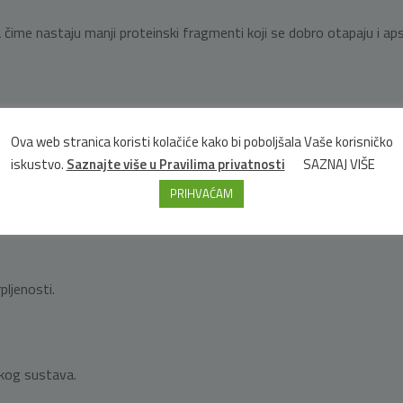
čime nastaju manji proteinski fragmenti koji se dobro otapaju i aps
stvaranju kolagena i vezivnog tkiva.
Ova web stranica koristi kolačiće kako bi poboljšala Vaše korisničko
iskustvo.
Saznajte više u Pravilima privatnosti
SAZNAJ VIŠE
PRIHVAĆAM
iju hrskavice, kostiju i kože.
pljenosti.
škog sustava.