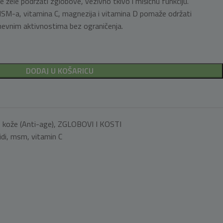
žele podržati zglobove, vezivno tkivo i mišićnu funkciju.
MSM-a, vitamina C, magnezija i vitamina D pomaže održati
dnevnim aktivnostima bez ograničenja.
DODAJ U KOŠARICU
 kože (Anti-age)
,
ZGLOBOVI I KOSTI
di
,
msm
,
vitamin C