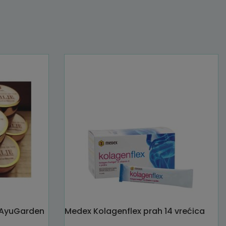
– AyuGarden
Medex Kolagenflex prah 14 vrećica