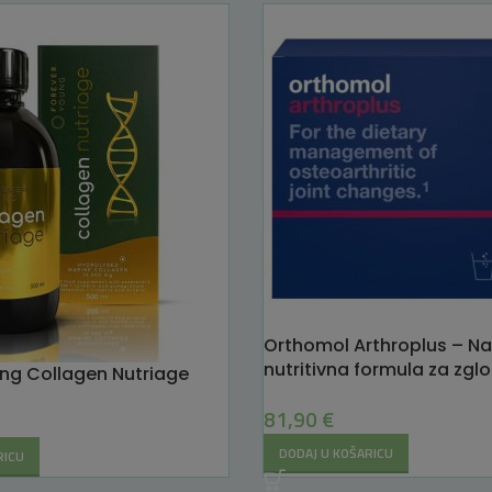
Orthomol Arthroplus – N
nutritivna formula za zglo
ng Collagen Nutriage
hrskavicu
81,90
€
DODAJ U KOŠARICU
RICU