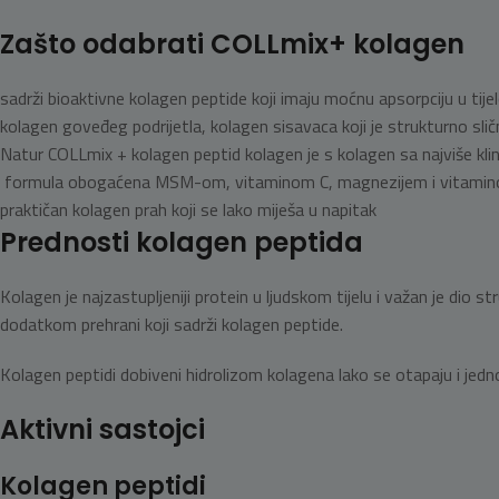
Zašto odabrati COLLmix+ kolagen
sadrži bioaktivne kolagen peptide koji imaju moćnu apsorpciju u tije
kolagen goveđeg podrijetla, kolagen sisavaca koji je strukturno slič
Natur COLLmix + kolagen peptid kolagen je s kolagen sa najviše klini
formula obogaćena MSM-om, vitaminom C, magnezijem i vitamino
praktičan kolagen prah koji se lako miješa u napitak
Prednosti kolagen peptida
Kolagen je najzastupljeniji protein u ljudskom tijelu i važan je di
dodatkom prehrani koji sadrži kolagen peptide.
Kolagen peptidi dobiveni hidrolizom kolagena lako se otapaju i jed
Aktivni sastojci
Kolagen peptidi