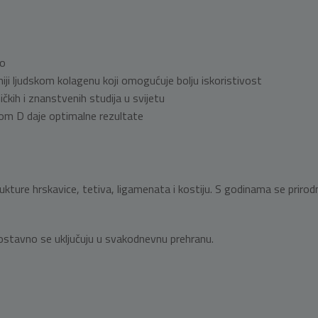
lo
niji ljudskom kolagenu koji omogućuje bolju iskoristivost
čkih i znanstvenih studija u svijetu
m D daje optimalne rezultate
o strukture hrskavice, tetiva, ligamenata i kostiju. S godinama se p
nostavno se uključuju u svakodnevnu prehranu.