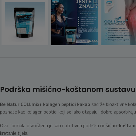
Podrška mišićno-koštanom sustavu i 
Be Natur COLLmix+ kolagen peptidi kakao
sadrže bioaktivne kol
poznate kao kolagen peptidi koji se lako otapaju i dobro apsorbiraj
Ova formula osmišljena je kao nutritivna podrška
mišićno-koštan
kretanje tijela.