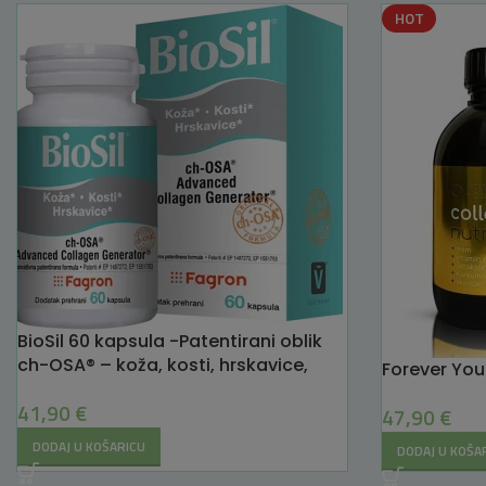
HOT
BioSil 60 kapsula -Patentirani oblik
ch-OSA® – koža, kosti, hrskavice,
Forever You
41,90
€
47,90
€
DODAJ U KOŠARICU
DODAJ U KOŠA