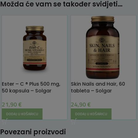
Možda će vam se također svidjeti…
Ester – C ® Plus 500 mg,
Skin Nails and Hair, 60
50 kapsula – Solgar
tableta – Solgar
21,90
€
24,90
€
DODAJ U KOŠARICU
DODAJ U KOŠARICU
Povezani proizvodi