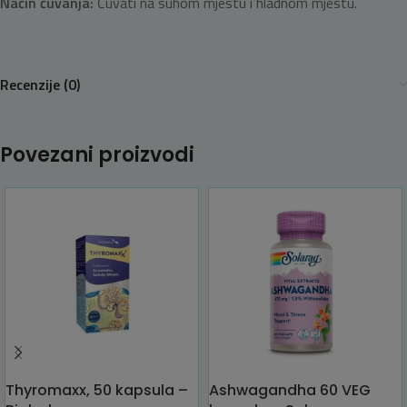
Način čuvanja:
Čuvati na suhom mjestu i hladnom mjestu.
Recenzije (0)
Povezani proizvodi
Thyromaxx, 50 kapsula –
Ashwagandha 60 VEG