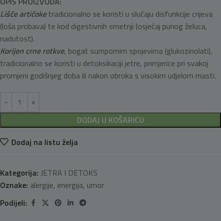
OPIS PROIZVODA
:
Lišće artičoke
tradicionalno se koristi u slučaju disfunkcije crijeva
(loša probava) te kod digestivnih smetnji (osjećaj punog želuca,
nadutost).
Korijen crne rotkve
, bogat sumpornim spojevima (glukozinolati),
tradicionalno se koristi u detoksikaciji jetre, primjerice pri svakoj
promjeni godišnjeg doba ili nakon obroka s visokim udjelom masti.
DODAJ U KOŠARICU
Dodaj na listu želja
Kategorija:
JETRA I DETOKS
Oznake:
alergije
,
energija
,
umor
Podijeli: