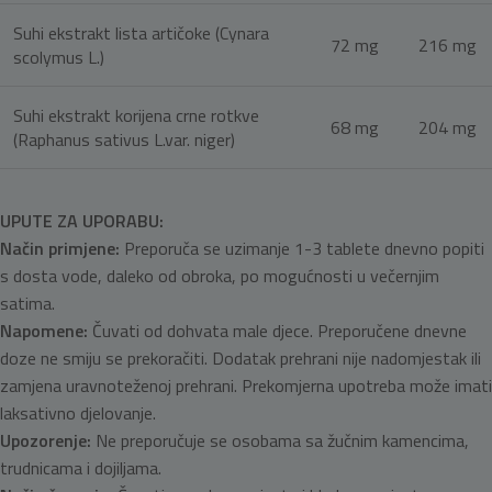
Suhi ekstrakt lista artičoke (Cynara
72 mg
216 mg
scolymus L.)
Suhi ekstrakt korijena crne rotkve
68 mg
204 mg
(Raphanus sativus L.var. niger)
UPUTE ZA UPORABU:
Način primjene:
Preporuča se uzimanje 1-3 tablete dnevno popiti
s dosta vode, daleko od obroka, po mogućnosti u večernjim
satima.
Napomene:
Čuvati od dohvata male djece. Preporučene dnevne
doze ne smiju se prekoračiti. Dodatak prehrani nije nadomjestak ili
zamjena uravnoteženoj prehrani. Prekomjerna upotreba može imati
laksativno djelovanje.
Upozorenje:
Ne preporučuje se osobama sa žučnim kamencima,
trudnicama i dojiljama.