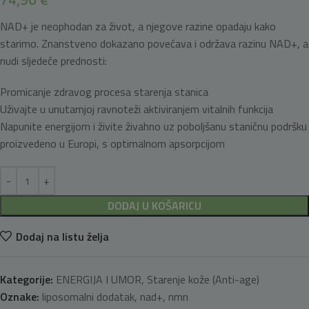
NAD+ je neophodan za život, a njegove razine opadaju kako
starimo. Znanstveno dokazano povećava i održava razinu NAD+, a
nudi sljedeće prednosti:
Promicanje zdravog procesa starenja stanica
Uživajte u unutarnjoj ravnoteži aktiviranjem vitalnih funkcija
Napunite energijom i živite živahno uz poboljšanu staničnu podršku
proizvedeno u Europi, s optimalnom apsorpcijom
DODAJ U KOŠARICU
Dodaj na listu želja
Kategorije:
ENERGIJA I UMOR
,
Starenje kože (Anti-age)
Oznake:
liposomalni dodatak
,
nad+
,
nmn