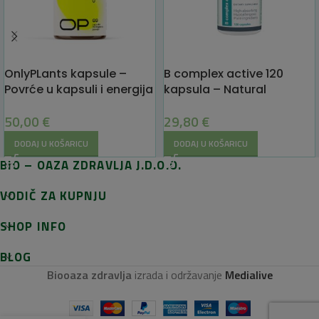
OnlyPLants kapsule –
B complex active 120
Povrće u kapsuli i energija
kapsula – Natural
tijekom dana – 69
Elements
50,00
€
29,80
€
kapsula
DODAJ U KOŠARICU
DODAJ U KOŠARICU
BIO – OAZA ZDRAVLJA J.D.O.O.
VODIČ ZA KUPNJU
SHOP INFO
BLOG
Biooaza zdravlja
izrada i održavanje
Medialive