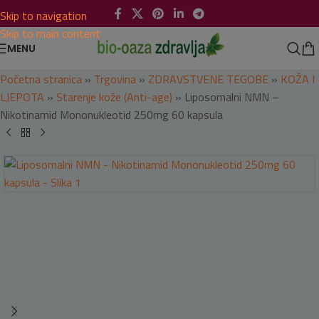
Skip to navigation
Skip to main content
MENU
Početna stranica
»
Trgovina
»
ZDRAVSTVENE TEGOBE
»
KOŽA I
LJEPOTA
»
Starenje kože (Anti-age)
»
Liposomalni NMN –
Nikotinamid Mononukleotid 250mg 60 kapsula