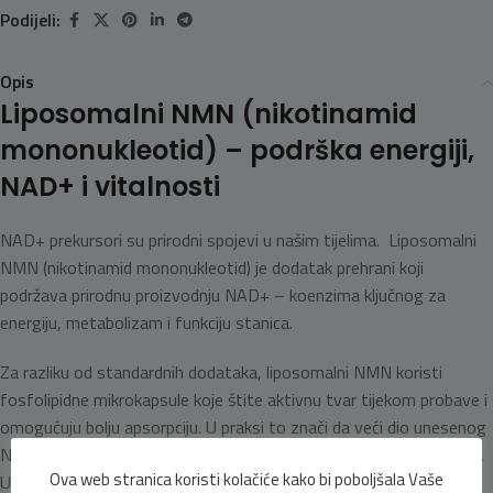
Podijeli:
Opis
Liposomalni NMN (nikotinamid
mononukleotid) – podrška energiji,
NAD+ i vitalnosti
NAD+ prekursori su prirodni spojevi u našim tijelima.
Liposomalni
NMN (nikotinamid mononukleotid) je dodatak prehrani koji
podržava prirodnu proizvodnju NAD+ – koenzima ključnog za
energiju, metabolizam i funkciju stanica.
Za razliku od standardnih dodataka, liposomalni NMN koristi
fosfolipidne mikrokapsule koje štite aktivnu tvar tijekom probave i
omogućuju bolju apsorpciju. U praksi to znači da veći dio unesenog
NMN-a dolazi u krvotok i stanice, gdje može ostvariti svoj učinak.
Ova web stranica koristi kolačiće kako bi poboljšala Vaše
Upravo ta veća iskoristivost čini liposomalni oblik praktičnijim