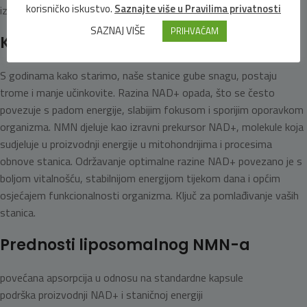
korisničko iskustvo.
Saznajte više u Pravilima privatnosti
izborom u odnosu na klasične kapsule.
SAZNAJ VIŠE
PRIHVAĆAM
Kako djeluje NMN?
S godinama kako starimo, naše stanice gube snagu, postaju
trome i manje učinkovite. Razina NAD+ opada, što se često
povezuje s padom energije, slabijim fokusom i sporijim oporavkom
organizma. NMN djeluje kao izravni prekursor NAD+, molekule koja
sudjeluje u proizvodnji energije u mitohondrijima i procesima
obnove stanica. Održavanje optimalne razine NAD+ povezano je s
boljom vitalnošću, stabilnijom energijom tijekom dana i općim
osjećajem funkcionalnosti organizma. Ključ za pomlađivanje vaših
stanica.
Prednosti liposomalnog NMN-a
povećana apsorpcija u odnosu na standardne kapsule
podrška proizvodnji NAD+ i staničnoj energiji