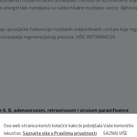
je kristalima i modernih bioinformacijskih metoda se istovremeno utj
 energetskih meridijana na subkortikalne moždane centre. Njihovom 
 upravljačke frekvencije moždanih subkortikalnih centara koje reguli
spostavljanja regeneracijskog procesa. VIŠE INFORMACIJA
pe A, B, adenovirusom, retrovirusom i virusom parainfluence
Ova web stranica koristi kolačiće kako bi poboljšala Vaše korisničko
iskustvo.
Saznajte više u Pravilima privatnosti
SAZNAJ VIŠE