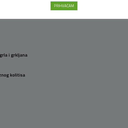
PRIHVAĆAM
omegalovirusom
rla i grkljana
znog kolitisa