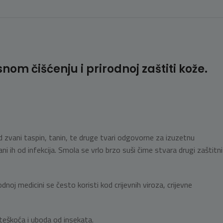
nom čišćenju i prirodnoj zaštiti kože.
oid zvani taspin, tanin, te druge tvari odgovorne za izuzetnu
ani ih od infekcija. Smola se vrlo brzo suši čime stvara drugi zaštitni
noj medicini se često koristi kod crijevnih viroza, crijevne
oteškoća i uboda od insekata.