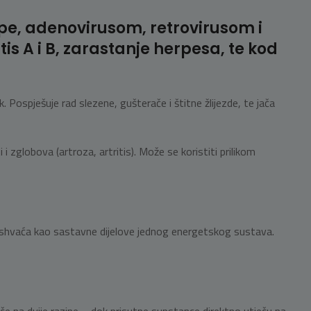
pe, adenovirusom, retrovirusom i
s A i B, zarastanje herpesa, te kod
k. Pospješuje rad slezene, gušterače i štitne žlijezde, te jača
 i zglobova (artroza, artritis). Može se koristiti prilikom
duh shvaća kao sastavne dijelove jednog energetskog sustava.