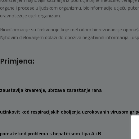
Korištenjem najnovijih saznanja iz područja biljne medicine, terapi
organe i procese u ljudskom organizmu, bioinformacije utječu putem
uravnotežuje cijeli organizam.
Bioinformacije su frekvencije koje metodom biorezonancije oponašaju
Njihovim djelovanjem dolazi do opoziva negativnih informacija i u
Primjena:
zaustavlja krvarenje, ubrzava zarastanje rana
učinkovit kod respiracijskih oboljenja uzrokovanih virusom gri
pomaže kod problema s hepatitisom tipa A i B