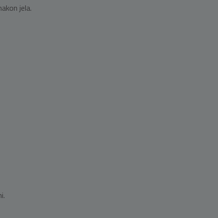
nakon jela.
i.