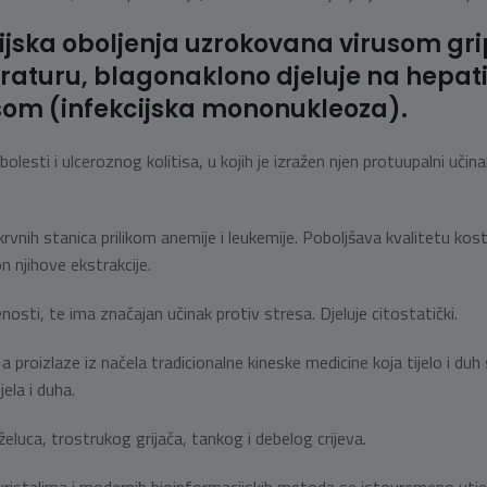
ijska oboljenja uzrokovana virusom gri
turu, blagonaklono djeluje na hepatiti
som (infekcijska mononukleoza).
olesti i ulceroznog kolitisa, u kojih je izražen njen protuupalni učina
krvnih stanica prilikom anemije i leukemije. Poboljšava kvalitetu kosti
n njihove ekstrakcije.
jenosti, te ima značajan učinak protiv stresa. Djeluje citostatički.
a proizlaze iz načela tradicionalne kineske medicine koja tijelo i 
ela i duha.
luca, trostrukog grijača, tankog i debelog crijeva.