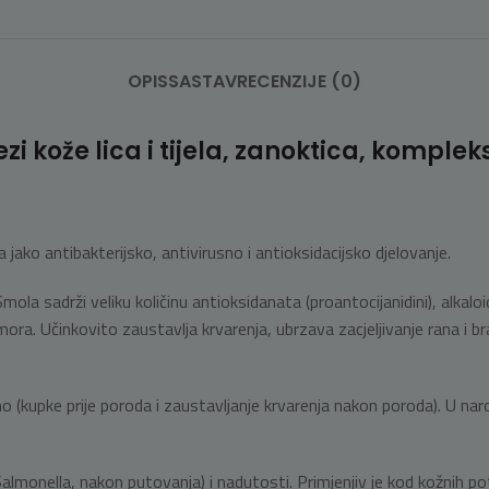
OPIS
SASTAV
RECENZIJE (0)
i kože lica i tijela, zanoktica, kompleks
 jako antibakterijsko, antivirusno i antioksidacijsko djelovanje.
Smola sadrži veliku količinu antioksidanata (proantocijanidini), alkal
umora. Učinkovito zaustavlja krvarenja, ubrzava zacjeljivanje rana i br
 (kupke prije poroda i zaustavljanje krvarenja nakon poroda). U narod
Salmonella, nakon putovanja) i nadutosti. Primjenjiv je kod kožnih p