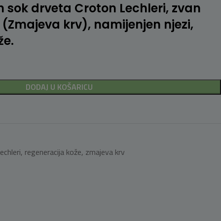
 sok drveta Croton Lechleri, zvan
(Zmajeva krv), namijenjen njezi,
že.
DODAJ U KOŠARICU
echleri
,
regeneracija kože
,
zmajeva krv