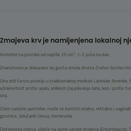
Zmajeva krv je namijenjena lokalnoj njez
Koristite na površini od najviše 25 cm², 1-2 puta na dan.
Znanstveno je dokazano da gusta smola drveta
Croton lechleri
ima
Ona drži čvrstu poziciju u tradicionalnoj medicini Latinske Amerike. 
učinkovitost protiv upala, prilikom zacjeljivanja rana, kao i protiv t
sloj.
Osim vanjske upotrebe, može se koristiti oralno, rektalno i vaginalno
groznice, želučanih čireva, hemeroida.
Detoksicira crijeva, utječe na razne uzroke proljeva (Enterobacter, 