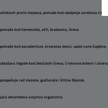
učinkovit protiv herpesa, pomaže kod oboljenja uzrokova cit
pomaže kod hemeroida, afti, bradavica, čireva
pomaže kod paradentoze, krvarenja desni, upale usne šupljine, g
ublažava tegobe kod želučanih čireva, Crohnove bolesti i ulcero
pospješuje rad slezene, gušterače i štitne žlijezde
jača obrambena svojstva organizma