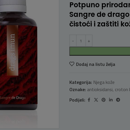
Potpuno prirodan
Sangre de drago 
čistoći i zaštiti ko
Dodaj na listu želja
Kategorija:
Njega kože
Oznake:
antioksidansi
,
croton l
Podijeli: