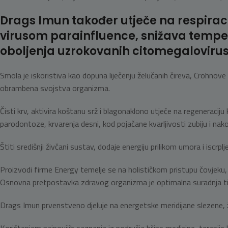
Drags Imun također utječe na respirac
virusom parainfluence, snižava tempera
oboljenja uzrokovanih citomegaloviru
Smola je iskoristiva kao dopuna liječenju želučanih čireva, Crohnove b
obrambena svojstva organizma.
Čisti krv, aktivira koštanu srž i blagonaklono utječe na regeneraciju 
parodontoze, krvarenja desni, kod pojačane kvarljivosti zubiju i nako
Štiti središnji živčani sustav, dodaje energiju prilikom umora i iscrpl
Proizvodi firme Energy temelje se na holističkom pristupu čovjeku, 
Osnovna pretpostavka zdravog organizma je optimalna suradnja tij
Drags Imun prvenstveno djeluje na energetske meridijane slezene, že