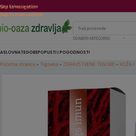
iljna ljekarna online
Skip to navigation
Skip to main content
ODABERI KATEGORIJU
ASLOVNA
TEGOBE
POPUSTI I POGODNOSTI
Početna stranica
»
Trgovina
»
ZDRAVSTVENE TEGOBE
»
KOŽA I