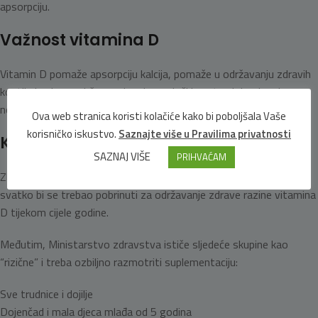
apsorpciju.
Važnost vitamina D
Vitamin D pomaže apsorpciju kalcija, pomaže u održavanju zdravih
kostiju i zuba, podržava zdrav imunološki sustav i doprinosi
normalnoj funkciji mišića.
Ova web stranica koristi kolačiće kako bi poboljšala Vaše
korisničko iskustvo.
Saznajte više u Pravilima privatnosti
Kome treba
SAZNAJ VIŠE
PRIHVAĆAM
Zbog promjenjive prehrane i sve većeg unutarnjeg stila života,
svatko bi se trebao pobrinuti za održavanje zdrave razine vitamina
D tijekom cijele godine.
Međutim, Ministarstvo zdravstva ističe sljedeće skupine kao
“rizične” i treba ozbiljno razmotriti suplementaciju:
Sve trudnice i dojilje
Dojenčad i mala djeca mlađa od 5 godina