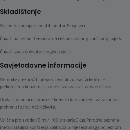
Skladištenje
Nakon otvaranja iskoristiti unutar 6 mjeseci.
Čuvati na sobnoj temperaturi i izvan izravnog sunčevog svjetla.
Čuvati izvan dohvata i pogleda djece.
Savjetodavne informacije
Nemojte prekoračiti preporučenu dozu. Sadrži ksilitol –
prekomjerna konzumacija može izazvati laksativne učinke.
Dodaci prehrani ne smiju se koristiti kao zamjena za raznoliku
prehranu i zdrav način života.
Veličina proizvoda:
15 ml / 100 prskanja
Okus:
Prirodna paprena
metvica
Duljina korištenja:
Zaliha za 3 mjeseca
Snaga po jednom