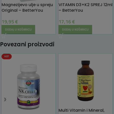
Magnezijevo ulje u spreju
VITAMIN D3+K2 SPREJ 12ml
Original – BetterYou
– BetterYou
19,95
€
17,16
€
DODAJ U KOŠARICU
DODAJ U KOŠARICU
Povezani proizvodi
HOT
Multi Vitamin i Mineral,