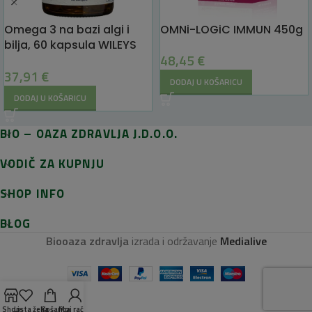
Omega 3 na bazi algi i
OMNi-LOGiC IMMUN 450g
bilja, 60 kapsula WILEYS
48,45
€
FINEST – Veganska
37,91
€
formula
DODAJ U KOŠARICU
DODAJ U KOŠARICU
BIO – OAZA ZDRAVLJA J.D.O.O.
VODIČ ZA KUPNJU
SHOP INFO
BLOG
Biooaza zdravlja
izrada i održavanje
Medialive
Shop
Lista želja
Košarica
Moj račun