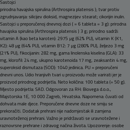
Sastojci
prirodna havajska spirulina (Arthrospira platensis ); tvar protiv
zgrudnjavanja: silicijev dioksid, magnezijev stearat; cikorijin inulin.
Sastojci u preporučenoj dnevnoj dozi ( = 6 tableta = 3 g): prirodna
havajska spirulina (Arthrospira platensis ) 3 g; prirodno sadrži:
vitamin A (kao beta karoten): 2975 µg (62% PU), vitamin K (K1,
K2): 48 µg (64% PU), vitamin B12: 7 µg (280% PU), željezo 3 mg
(21% PU), fikocijanin: 282 mg, gama linolenska kiselina (GLA): 33
mg, klorofil: 24 mg, ukupno karotenoida 17 mg, zeaksantin 4 mg,
superoksid dismutaza (SOD): 1040 jedinica. PU = preporučeni
dnevni unos. Udio hranjivih tvari u proizvodu može varirati jer je
proizvod prirodnog podrijetla. Neto količina: 100 tableta (= 50 g).
Mjesto podrijetla: SAD. Odgovoran za RH: Biovega d.o.o.,
Majstorska 1E, 10 000 Zagreb, Hrvatska. Napomena: čuvati od
dohvata male djece. Preporučene dnevne doze ne smiju se
prekoračiti. Dodatak prehrani nije nadomjestak ili zamjena
uravnoteženoj prehrani. Važno je pridržavati se uravnotežene i
raznovrsne prehrane i zdravog načina života. Upozorenje: osobe