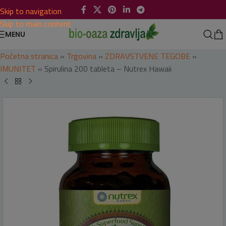
Skip to navigation
Skip to main content
MENU
Početna stranica
»
Trgovina
»
ZDRAVSTVENE TEGOBE
»
IMUNITET
»
Spirulina 200 tableta – Nutrex Hawaii