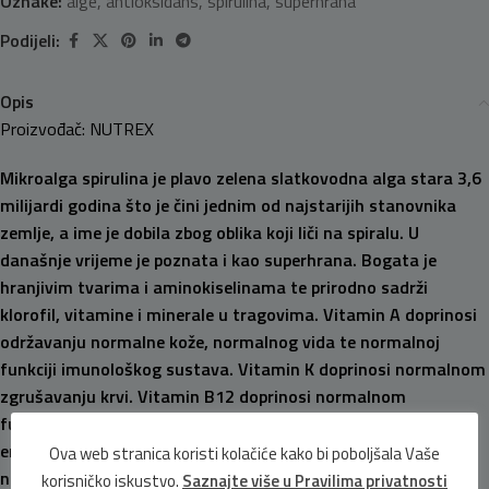
Oznake:
alge
,
antioksidans
,
spirulina
,
superhrana
Podijeli:
Opis
Proizvođač: NUTREX
Mikroalga spirulina je plavo zelena slatkovodna alga stara 3,6
milijardi godina što je čini jednim od najstarijih stanovnika
zemlje, a ime je dobila zbog oblika koji liči na spiralu. U
današnje vrijeme je poznata i kao superhrana. Bogata je
hranjivim tvarima i aminokiselinama te prirodno sadrži
klorofil, vitamine i minerale u tragovima. Vitamin A doprinosi
održavanju normalne kože, normalnog vida te normalnoj
funkciji imunološkog sustava. Vitamin K doprinosi normalnom
zgrušavanju krvi. Vitamin B12 doprinosi normalnom
funkcioniranju živčanog sustava, metabolizmu stvaranja
energije te smanjenju umora i iscrpljenosti. Željezo doprinosi
Ova web stranica koristi kolačiće kako bi poboljšala Vaše
normalnoj kognitivnoj funkciji, normalnom stvaranju crvenih
korisničko iskustvo.
Saznajte više u Pravilima privatnosti