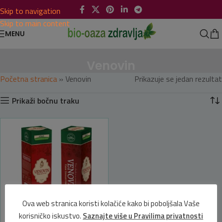
Skip to navigation
Skip to main content
MENU
Venovin
Početna stranica
»
Venovin
Prikazuje se jedan rezultat
Prikaži bočnu traku
Ova web stranica koristi kolačiće kako bi poboljšala Vaše
korisničko iskustvo.
Saznajte više u Pravilima privatnosti