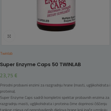
Click to enlarge
Twinlab
Super Enzyme Caps 50 TWINLAB
23,75
€
Prirodni probavni enzimi za razgradnju hrane (masti, ugljikohidrata i
proteina).
Super Enzyme Caps sadrži kompletni spektar probavnih enzima za
razgradnju masti, ugljikohidrata i proteina čime doprinosi čišćenju
tankog crijeva od neprobavljenih dijelova hrane koji inače uzrokuju