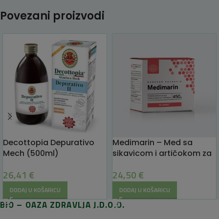
Povezani proizvodi
Decottopia Depurativo
Medimarin – Med sa
Mech (500ml)
sikavicom i artičokom za
zdravlje jetre, Radovan
26,41
€
24,50
€
Petrović, 450g
DODAJ U KOŠARICU
DODAJ U KOŠARICU
BIO – OAZA ZDRAVLJA J.D.O.O.