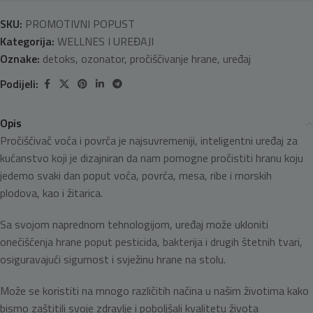
SKU:
PROMOTIVNI POPUST
Kategorija:
WELLNES I UREĐAJI
Oznake:
detoks
,
ozonator
,
pročiščivanje hrane
,
uređaj
Podijeli:
Opis
Pročišćivač voća i povrća je najsuvremeniji, inteligentni uređaj za
kućanstvo koji je dizajniran da nam pomogne pročistiti hranu koju
jedemo svaki dan poput voća, povrća, mesa, ribe i morskih
plodova, kao i žitarica.
Sa svojom naprednom tehnologijom, uređaj može ukloniti
onečišćenja hrane poput pesticida, bakterija i drugih štetnih tvari,
osiguravajući sigurnost i svježinu hrane na stolu.
Može se koristiti na mnogo različitih načina u našim životima kako
bismo zaštitili svoje zdravlje i poboljšali kvalitetu života