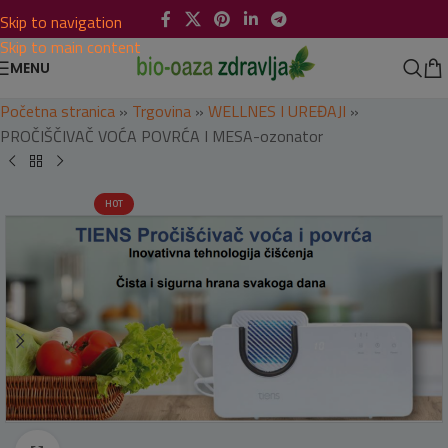
Skip to navigation
Skip to main content
MENU
Početna stranica
»
Trgovina
»
WELLNES I UREĐAJI
»
PROČIŠČIVAČ VOĆA POVRĆA I MESA-ozonator
HOT