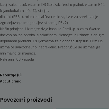
kalcij karbonatu), vitamin D3 (kolekalciferol u prahu), vitamin B12
(cijanokobalamin 0,1%), silicijev
dioksid (E551), mikrokristalična celuloza, tvar za sprečavanje
zgrudnjavanja (magnezijev stearat, E572).
Način primjene: Uzimajte dvije kapsule FertilUp-a za muškarce
dnevno nakon obroka, s tekućinom. Nemojte ih uzimati s drugim
dopunama prehrani ili s lijekovima za plodnost. Kapsule FertilUp
uzimajte svakodnevno, neprekidno. Preporučuje se uzimati ga
minimalno tri mjeseca.
Pakiranje: 60 kapsula
Recenzije (0)
About brand
Povezani proizvodi