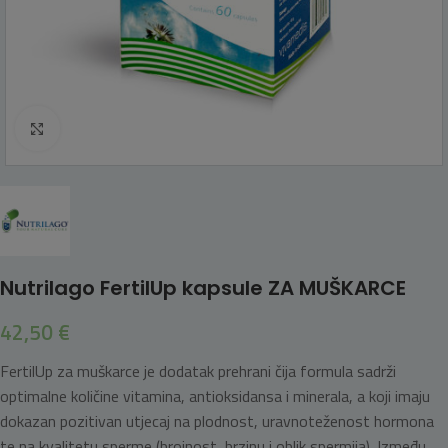
Click to enlarge
Nutrilago FertilUp kapsule ZA MUŠKARCE
42,50
€
FertilUp za muškarce je dodatak prehrani čija formula sadrži
optimalne količine vitamina, antioksidansa i minerala, a koji imaju
dokazan pozitivan utjecaj na plodnost, uravnoteženost hormona
te na kvalitetu sperme (brojnost, brzinu i oblik spermija). Između