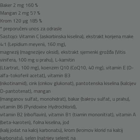
Baker 2 mg 160 %
Mangan 2 mg 57 %
Krom 120 µg 185 %
* preporučeni unos za odrasle
Sastojci: Vitamin C (askorbinska kiselina), ekstrakt korijena make
4:1 (Lepidium meyenii, 160 mg),
magnezij (magnezijev oksid), ekstrakt sjemenki grožđa (Vitis
vinifera, 100 mg u prahu), L-karnitin
(Ltartrat, 100 mg), koenzim Q10 (CoQ10, 40 mg), vitamin E (D-
alfa-tokoferil acetat), vitamin B3
(nikotinamid), cink (cinkov glukonat), pantotenska kiselina (kalcijev
D-pantotenat), mangan
(manganov sulfat, monohidrat), bakar (bakrov sulfat, u prahu),
vitamin B6 (Pyridoxine Hydrochlorid),
vitamin B2 (riboflavin), vitamin B1 (tiamin mononitrat), vitamin A
(beta-karoten), folna kiselina, jod
(kalij jodat na kalcij karbonatu), krom (kromov klorid na kalcij
karbonatu), selen (natrijev selenit na