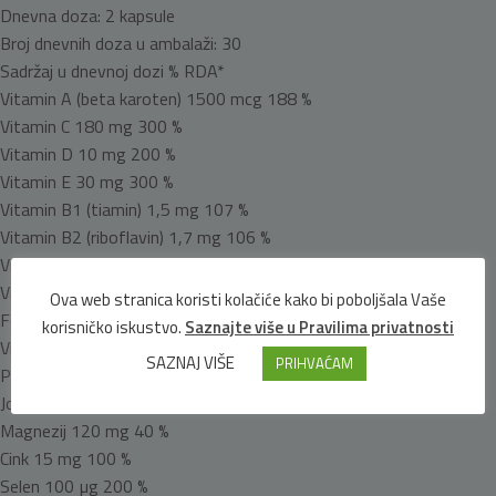
Dnevna doza: 2 kapsule
Broj dnevnih doza u ambalaži: 30
Sadržaj u dnevnoj dozi % RDA*
Vitamin A (beta karoten) 1500 mcg 188 %
Vitamin C 180 mg 300 %
Vitamin D 10 mg 200 %
Vitamin E 30 mg 300 %
Vitamin B1 (tiamin) 1,5 mg 107 %
Vitamin B2 (riboflavin) 1,7 mg 106 %
Vitamin B3 (niacin) 20 mg 111 %
Vitamin B6 2 mg 100 %
Ova web stranica koristi kolačiće kako bi poboljšala Vaše
Folat 400 µg 200 %
korisničko iskustvo.
Saznajte više u Pravilima privatnosti
Vitamin B12 9 µg 900 %
SAZNAJ VIŠE
PRIHVAĆAM
Pantotenska kiselina 10 mg 167 %
Jod 150 µg 100 %
Magnezij 120 mg 40 %
Cink 15 mg 100 %
Selen 100 µg 200 %