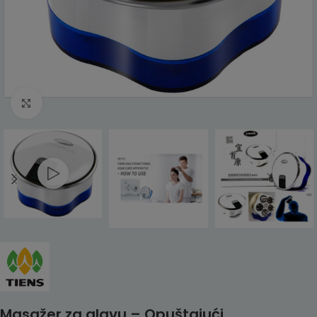
Click to enlarge
Masažer za glavu – Opuštajući