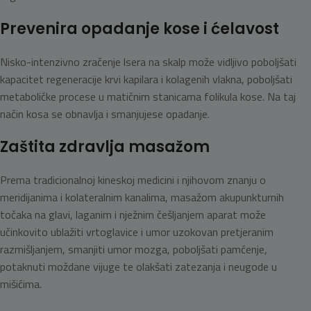
Prevenira opadanje kose i ćelavost
Nisko-intenzivno zračenje lsera na skalp može vidljivo poboljšati
kapacitet regeneracije krvi kapilara i kolagenih vlakna, poboljšati
metaboličke procese u matičnim stanicama folikula kose. Na taj
način kosa se obnavlja i smanjujese opadanje.
Zaštita zdravlja masažom
Prema tradicionalnoj kineskoj medicini i njihovom znanju o
meridijanima i kolateralnim kanalima, masažom akupunkturnih
točaka na glavi, laganim i nježnim češljanjem aparat može
učinkovito ublažiti vrtoglavice i umor uzokovan pretjeranim
razmišljanjem, smanjiti umor mozga, poboljšati pamćenje,
potaknuti moždane vijuge te olakšati zatezanja i neugode u
mišićima.