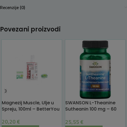
Recenzije (0)
Povezani proizvodi
Magnezij Muscle, Ulje u
SWANSON L-Theanine
Spreju, 100ml – BetterYou
Sutheanin 100 mg – 60
caps – opuštanje i bistar
20,20
€
25,55
€
um