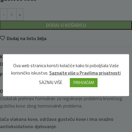
DODAJ U KOŠARICU
Dodaj na listu želja
Kategorija:
KOŽA I LJEPOTA
Oznake:
biotin
,
bučino ulje
,
ispadanje kose
,
l-cistin
Ova web stranica koristi kolačiće kako bi poboljšala Vaše
korisničko iskustvo.
Saznajte više u Pravilima privatnosti
Podijeli:
SAZNAJ VIŠE
PRIHVAĆAM
Opis
Dodatak prehrani formuliran za reguliranje problema kroničnog
gubitka kose zbog hormonalnih problema.
Jača vlakana kose, održava gustoću kose i ima snažno
antioksidativno djelovanje.