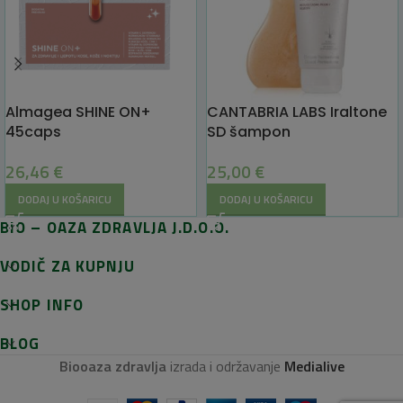
Almagea SHINE ON+
CANTABRIA LABS Iraltone
45caps
SD šampon
26,46
€
25,00
€
DODAJ U KOŠARICU
DODAJ U KOŠARICU
BIO – OAZA ZDRAVLJA J.D.O.O.
VODIČ ZA KUPNJU
SHOP INFO
BLOG
Biooaza zdravlja
izrada i održavanje
Medialive