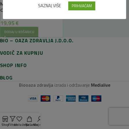
Magnezijevo ulje u spreju
SAZNAJ VIŠE
PRIHVAĆAM
Original – BetterYou
19,95
€
DODAJ U KOŠARICU
BIO – OAZA ZDRAVLJA J.D.O.O.
VODIČ ZA KUPNJU
SHOP INFO
BLOG
Biooaza zdravlja
izrada i održavanje
Medialive
Shop
Filteri
Lista želja
Košarica
Moj račun