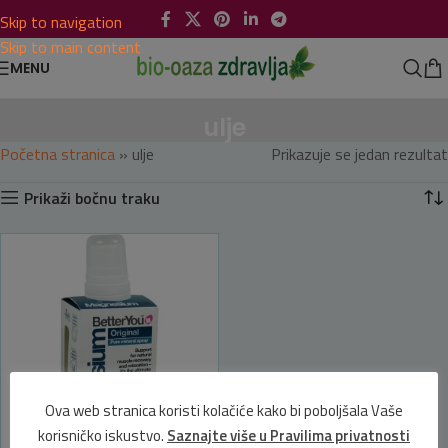
Skip to navigation
Skip to main content
MENU
ulje
Početna stranica
»
ulje
Prikazuje se jedan rezultat
Prikaži bočnu traku
Ova web stranica koristi kolačiće kako bi poboljšala Vaše
korisničko iskustvo.
Saznajte više u Pravilima privatnosti