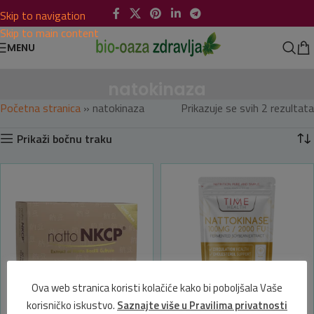
Skip to navigation
Skip to main content
MENU
natokinaza
Početna stranica
»
natokinaza
Prikazuje se svih 2 rezultata
Prikaži bočnu traku
Ova web stranica koristi kolačiće kako bi poboljšala Vaše
korisničko iskustvo.
Saznajte više u Pravilima privatnosti