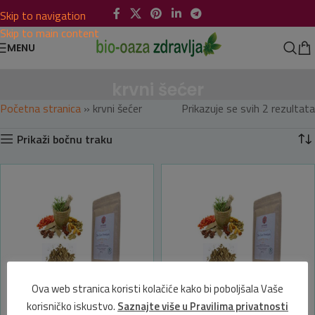
Skip to navigation
Skip to main content
MENU
krvni šećer
Početna stranica
»
krvni šećer
Prikazuje se svih 2 rezultata
Prikaži bočnu traku
Ova web stranica koristi kolačiće kako bi poboljšala Vaše
korisničko iskustvo.
Saznajte više u Pravilima privatnosti