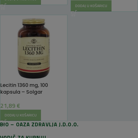
DODAJ U KOŠARICU
Lecitin 1360 mg, 100
kapsula – Solgar
21,89
€
DODAJ U KOŠARICU
BIO – OAZA ZDRAVLJA J.D.O.O.
VODIČ ZA KUPNJU