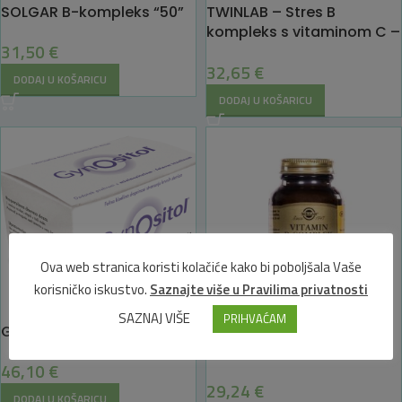
SOLGAR B-kompleks “50”
TWINLAB – Stres B
kompleks s vitaminom C –
31,50
€
100 kapsula
32,65
€
DODAJ U KOŠARICU
DODAJ U KOŠARICU
Ova web stranica koristi kolačiće kako bi poboljšala Vaše
korisničko iskustvo.
Saznajte više u Pravilima privatnosti
SAZNAJ VIŠE
PRIHVAĆAM
Gynositol vrećice 60 kom
Solgar B-kompleks s
vitaminom C
46,10
€
29,24
€
DODAJ U KOŠARICU