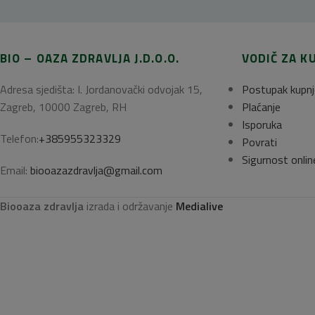
BIO – OAZA ZDRAVLJA J.D.O.O.
VODIČ ZA K
Adresa sjedišta: I. Jordanovački odvojak 15,
Postupak kupnj
Zagreb, 10000 Zagreb, RH
Plaćanje
Isporuka
Telefon:
+385955323329
Povrati
Sigurnost onlin
Email:
biooazazdravlja@gmail.com
Biooaza zdravlja
izrada i održavanje
Medialive