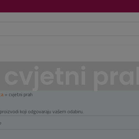
cvjetni pra
ca
»
cvjetni prah
proizvodi koji odgovaraju vašem odabiru.