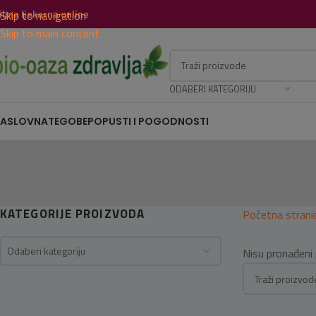
iljna ljekarna online
Skip to navigation
Skip to main content
ODABERI KATEGORIJU
ASLOVNA
TEGOBE
POPUSTI I POGODNOSTI
KATEGORIJE PROIZVODA
Početna strani
Odaberi kategoriju
Nisu pronađeni 