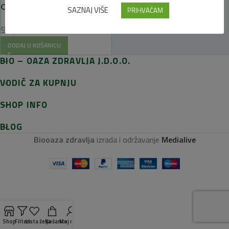
CBD Direct med Matičnjak
SAZNAJ VIŠE
PRIHVAĆAM
90,00
€
DODAJ U KOŠARICU
BIO – OAZA ZDRAVLJA J.D.O.O.
VODIČ ZA KUPNJU
SHOP INFO
BLOG
Biooaza zdravlja
izrada i održavanje
Medialive
Shop
Filteri
Lista želja
Košarica
Moj račun