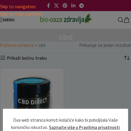
Skip to navigation
Skip to main content
MENU
cbd
Početna stranica
»
cbd
Prikazuje se jedan rezultat
Prikaži bočnu traku
Ova web stranica koristi kolačiće kako bi poboljšala Vaše
korisničko iskustvo.
Saznajte više u Pravilima privatnosti