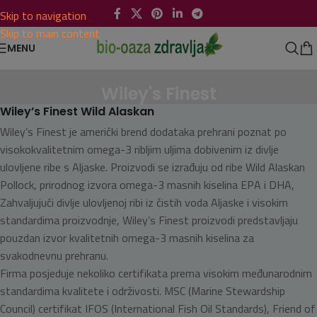
Skip to navigation
Skip to main content
MENU
Wiley's Finest
Wiley’s Finest Wild Alaskan
Wiley’s Finest je američki brend dodataka prehrani poznat po
visokokvalitetnim omega-3 ribljim uljima dobivenim iz divlje
ulovljene ribe s Aljaske. Proizvodi se izrađuju od ribe Wild Alaskan
Pollock, prirodnog izvora omega-3 masnih kiselina EPA i DHA,
Zahvaljujući divlje ulovljenoj ribi iz čistih voda Aljaske i visokim
standardima proizvodnje, Wiley’s Finest proizvodi predstavljaju
pouzdan izvor kvalitetnih omega-3 masnih kiselina za
svakodnevnu prehranu.
Firma posjeduje nekoliko certifikata prema visokim međunarodnim
standardima kvalitete i održivosti. MSC (Marine Stewardship
Council) certifikat IFOS (International Fish Oil Standards), Friend of