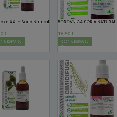
čoka XXI – Soria Natural
BOROVNICA SORIA NATURAL
90
€
18,90
€
AJ U KOŠARICU
DODAJ U KOŠARICU