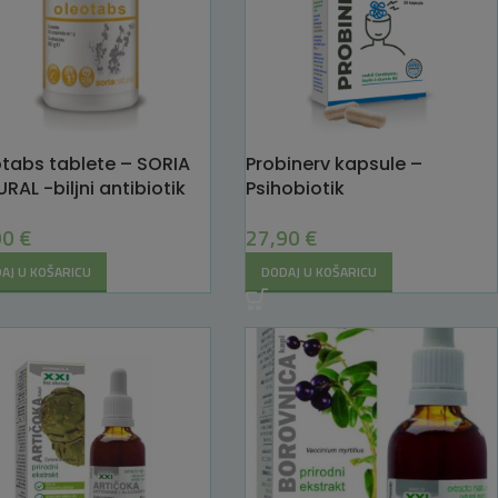
tabs tablete – SORIA
Probinerv kapsule –
RAL -biljni antibiotik
Psihobiotik
ači imunitet
27,90
€
90
€
DODAJ U KOŠARICU
AJ U KOŠARICU