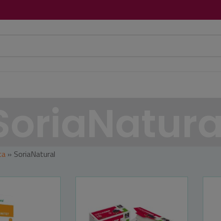
SoriaNatura
ca
»
SoriaNatural