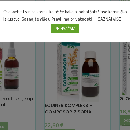
32,70
€
DOD
Ova web stranica koristi kolačiće kako bi poboljšala Vaše korisničko
ICU
DODAJ U KOŠARICU
iskustvo.
Saznajte više u Pravilima privatnosti
SAZNAJ VIŠE
PRIHVAĆAM
RASPRODANO
 ekstrakt, kapi
GLO
ral
EQUINER KOMPLEKS –
18,
COMPOSOR 2 SORIA
NATURAL
DOD
22,90
€
ICU