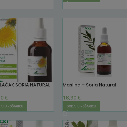
LAČAK SORIA NATURAL
Maslina – Soria Natural
90
€
18,90
€
AJ U KOŠARICU
DODAJ U KOŠARICU