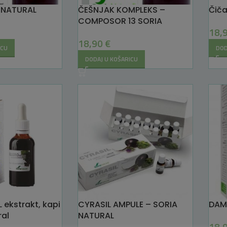
 NATURAL
ČEŠNJAK KOMPLEKS –
Čiča
COMPOSOR 13 SORIA
18,
NATURAL
18,90
€
ICU
DOD
DODAJ U KOŠARICU
XL ekstrakt, kapi
CYRASIL AMPULE – SORIA
DAM
ral
NATURAL
18,