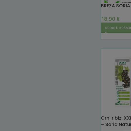
BREZA SORIA
18,90
€
DODAJ U KOŠAR
Crni ribizl X
– Soria Natu