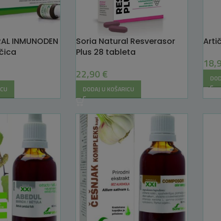
RAL INMUNODEN
Soria Natural Resverasor
Arti
čica
Plus 28 tableta
18,
22,90
€
DOD
ICU
DODAJ U KOŠARICU