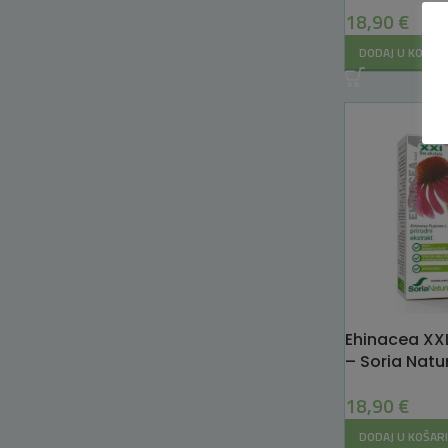
18,90
€
DODAJ U KOŠAR
Ehinacea XXL
– Soria Natu
18,90
€
DODAJ U KOŠAR