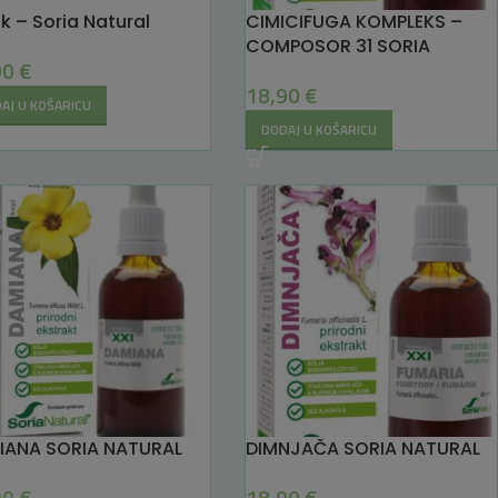
k – Soria Natural
CIMICIFUGA KOMPLEKS –
COMPOSOR 31 SORIA
90
€
NATURAL
18,90
€
AJ U KOŠARICU
DODAJ U KOŠARICU
IANA SORIA NATURAL
DIMNJAČA SORIA NATURAL
90
€
18,90
€