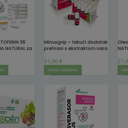
TOFERIN 36
Minusgrip – tekući dodatak
Oleo
IA NATURAL za
prehrani s ekstraktom nara
NATU
i crne bazge 150ml Soria
za j
31,90
€
27,
Natural
ICU
DODAJ U KOŠARICU
DOD