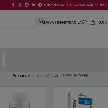
O NAMA
POPUSTI I POGODNOSTI
KONTAKT
BLOG
PRIJAVA / REGISTRACIJA
0,00
l
Prikaži
9
12
18
24