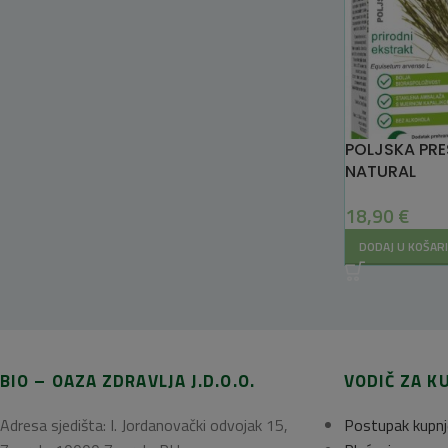
POLJSKA PRE
NATURAL
18,90
€
DODAJ U KOŠAR
BIO – OAZA ZDRAVLJA J.D.O.O.
VODIČ ZA K
Adresa sjedišta: I. Jordanovački odvojak 15,
Postupak kupnj