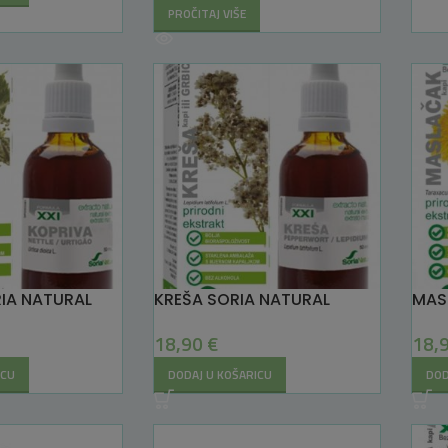
PROČITAJ VIŠE
IA NATURAL
KREŠA SORIA NATURAL
MAS
18,90
€
18,
ICU
DODAJ U KOŠARICU
DOD