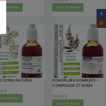
AJ U KOŠARICU
DODAJ U KOŠARICU
Faceb
Insta
G SORIA NATURAL
KONOPLJIKA KOMPLEKS –
COMPOSOR 27 SORIA
90
€
NATURAL
18,90
€
AJ U KOŠARICU
DODAJ U KOŠARICU