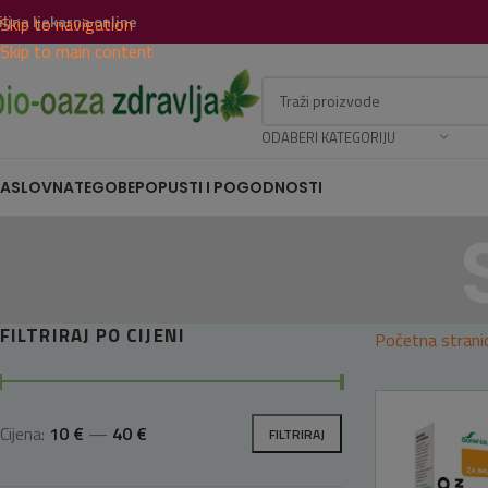
iljna ljekarna online
Skip to navigation
Skip to main content
ODABERI KATEGORIJU
ASLOVNA
TEGOBE
POPUSTI I POGODNOSTI
FILTRIRAJ PO CIJENI
Početna strani
Cijena:
10 €
—
40 €
FILTRIRAJ