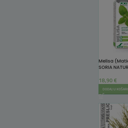
Melisa (Mati
SORIA NATURA
za mir i kval
18,90
€
DODAJ U KOŠAR