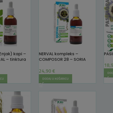
čnjak) kapi –
NERVAL kompleks –
PAS
L – tinktura
COMPOSOR 28 – SORIA
18,
itetan san
NATURAL
24,90
€
DOD
ICU
DODAJ U KOŠARICU