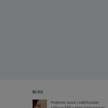
BLOG
Proljetno sunce i zaštita kože:
zašto je SPF važan i kada nastaju