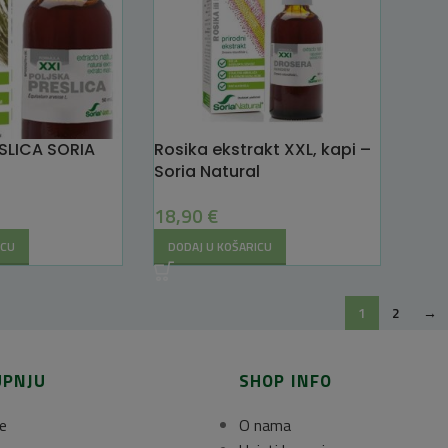
SLICA SORIA
Rosika ekstrakt XXL, kapi –
Soria Natural
18,90
€
ICU
DODAJ U KOŠARICU
1
2
→
UPNJU
SHOP INFO
e
O nama