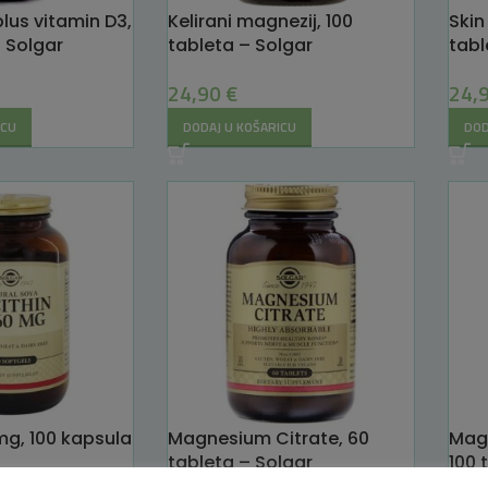
 plus vitamin D3,
Kelirani magnezij, 100
Skin
 Solgar
tableta – Solgar
tabl
24,90
€
24,
ICU
DODAJ U KOŠARICU
DOD
 mg, 100 kapsula
Magnesium Citrate, 60
Magn
tableta – Solgar
100 