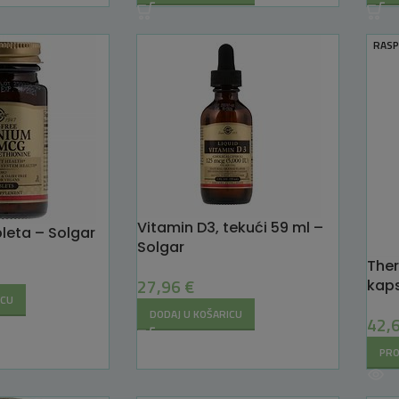
RAS
Vitamin D3, tekući 59 ml –
bleta – Solgar
Solgar
The
27,96
€
kaps
ICU
DODAJ U KOŠARICU
42,
PRO