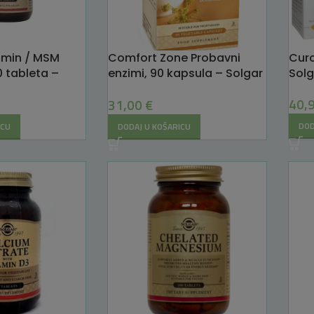
zamin / MSM
Comfort Zone Probavni
Curc
 tableta –
enzimi, 90 kapsula – Solgar
Solg
– Za lakšu probavu i bolju
40,
31,00
€
apsorpciju
DOD
ICU
DODAJ U KOŠARICU