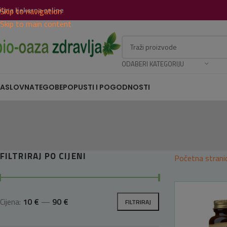
iljna ljekarna online
Skip to navigation
Skip to main content
ODABERI KATEGORIJU
ASLOVNA
TEGOBE
POPUSTI I POGODNOSTI
FILTRIRAJ PO CIJENI
Početna strani
Cijena:
10 €
—
90 €
FILTRIRAJ