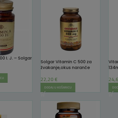
0 I. J. – Solgar
Solgar Vitamin C 500 za
Vita
žvakanje,okus naranče
134
22,20
€
24,
ICU
DODAJ U KOŠARICU
DOD