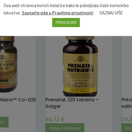
22,90
€
16,
Ova web stranica koristi kolačiće kako bi poboljšala Vaše korisničko
iskustvo.
Saznajte više u Pravilima privatnosti
SAZNAJ VIŠE
ICU
DODAJ U KOŠARICU
DOD
PRIHVAĆAM
i-Nano™ Co-Q10
Prenatal, 120 tableta –
Prir
Solgar
sali
36,72
€
23,
ICU
DODAJ U KOŠARICU
DOD