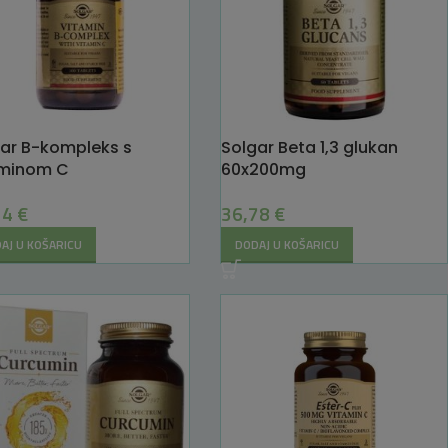
ar B-kompleks s
Solgar Beta 1,3 glukan
aminom C
60x200mg
24
€
36,78
€
AJ U KOŠARICU
DODAJ U KOŠARICU