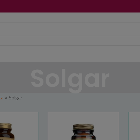
Solgar
ca
»
Solgar