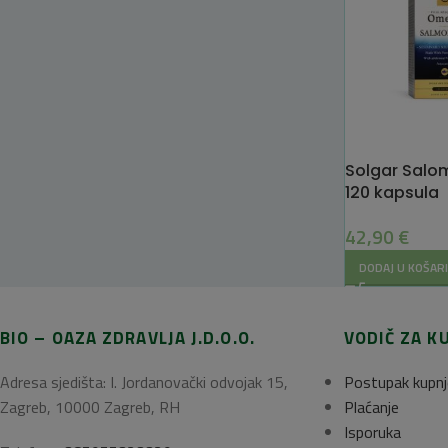
Solgar Salo
120 kapsula
42,90
€
DODAJ U KOŠAR
BIO – OAZA ZDRAVLJA J.D.O.O.
VODIČ ZA K
Adresa sjedišta: I. Jordanovački odvojak 15,
Postupak kupnj
Zagreb, 10000 Zagreb, RH
Plaćanje
Isporuka