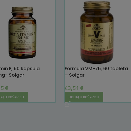
min E, 50 kapsula
Formula VM-75, 60 tableta
mg- Solgar
– Solgar
65
€
43,51
€
AJ U KOŠARICU
DODAJ U KOŠARICU