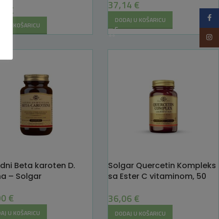
37,14
€
78
€
Faceb
DODAJ U KOŠARICU
AJ U KOŠARICU
Insta
odni Beta karoten D.
Solgar Quercetin Kompleks
na – Solgar
sa Ester C vitaminom, 50
kapsula
00
€
36,06
€
AJ U KOŠARICU
DODAJ U KOŠARICU