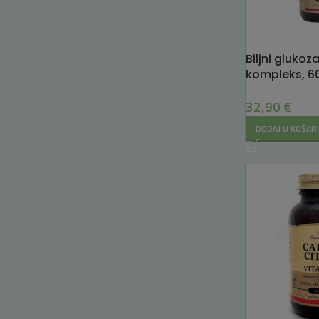
Biljni gluko
kompleks, 60
Solgar
32,90
€
DODAJ U KOŠAR