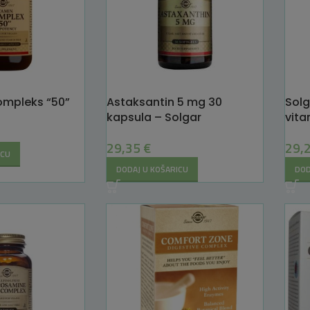
mpleks “50”
Astaksantin 5 mg 30
Solg
kapsula – Solgar
vit
29,35
€
29,
ICU
DODAJ U KOŠARICU
DOD