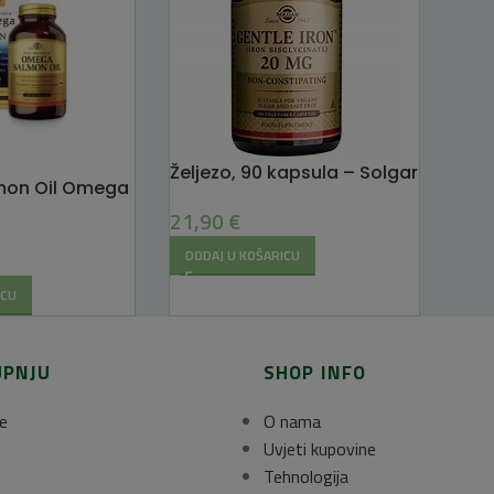
Željezo, 90 kapsula – Solgar
mon Oil Omega
21,90
€
DODAJ U KOŠARICU
ICU
UPNJU
SHOP INFO
e
O nama
Uvjeti kupovine
Tehnologija