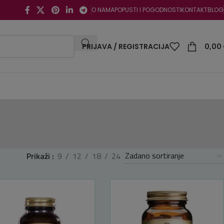
O NAMA
POPUSTI I POGODNOSTI
KONTAKT
BLOG
PRIJAVA / REGISTRACIJA
0,00
Prikaži
9
12
18
24