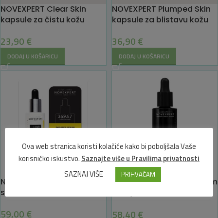
NOVEXPERT Clear Skin
NOVEXPERT Plumped Skin
kapsule za čistu kožu
kapsule za blistavu kožu
23,90
€
36,90
€
DODAJ U KOŠARICU
DODAJ U KOŠARICU
Ova web stranica koristi kolačiće kako bi poboljšala Vaše
korisničko iskustvo.
Saznajte više u Pravilima privatnosti
SAZNAJ VIŠE
PRIHVAĆAM
Novexpert BOOSTER serum
Novexpert BOOSTER Serum
sa 5 OMEGA
sa Hijaluronskom
kiselinom
59,00
€
58,40
€