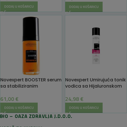
DODAJ U KOŠARICU
DODAJ U KOŠARICU
Novexpert BOOSTER serum
Novexpert Umirujuća tonik
sa stabiliziranim
vodica sa Hijaluronskom
vitaminom C
kiselinom
61,00
€
24,98
€
DODAJ U KOŠARICU
DODAJ U KOŠARICU
BIO – OAZA ZDRAVLJA J.D.O.O.