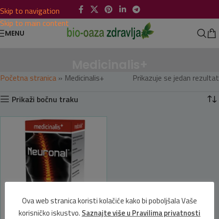
Skip to navigation
Skip to main content
MENU
Medicinalis+
Početna stranica
»
Medicinalis+
Prikazuje se jedan rezultat
Prikaži bočnu traku
Ova web stranica koristi kolačiće kako bi poboljšala Vaše
korisničko iskustvo.
Saznajte više u Pravilima privatnosti