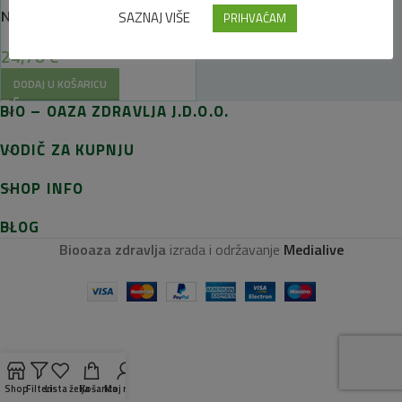
Neuronal 20caps
SAZNAJ VIŠE
PRIHVAĆAM
24,78
€
DODAJ U KOŠARICU
BIO – OAZA ZDRAVLJA J.D.O.O.
VODIČ ZA KUPNJU
SHOP INFO
BLOG
Biooaza zdravlja
izrada i održavanje
Medialive
Shop
Filteri
Lista želja
Košarica
Moj račun