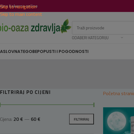
iljna ljekarna online
Skip to navigation
Skip to main content
ODABERI KATEGORIJU
ASLOVNA
TEGOBE
POPUSTI I POGODNOSTI
FILTRIRAJ PO CIJENI
Početna strani
Cijena:
20 €
—
60 €
FILTRIRAJ