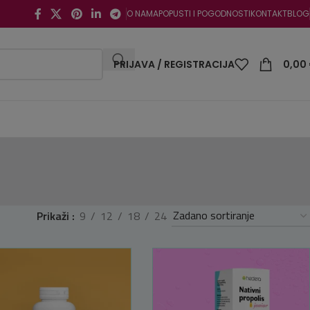
O NAMA
POPUSTI I POGODNOSTI
KONTAKT
BLOG
PRIJAVA / REGISTRACIJA
0,00
Prikaži
9
12
18
24