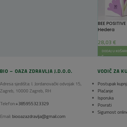
BEE POSITIVE
Hedera
28,03
€
DODAJ U KOŠAR
BIO – OAZA ZDRAVLJA J.D.O.O.
VODIČ ZA K
Adresa sjedišta: I. Jordanovački odvojak 15,
Postupak kupnj
Zagreb, 10000 Zagreb, RH
Plaćanje
Isporuka
Telefon:
+385955323329
Povrati
Sigurnost onlin
Email:
biooazazdravlja@gmail.com