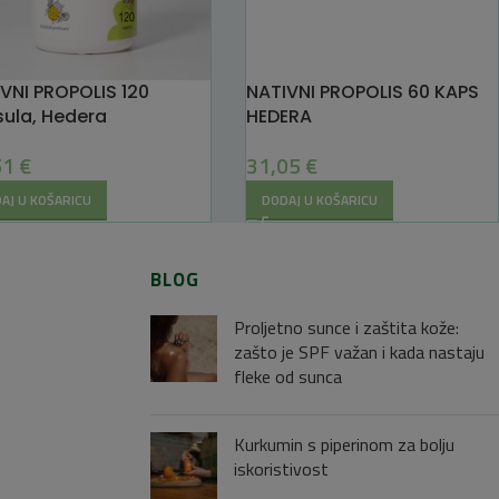
VNI PROPOLIS 120
NATIVNI PROPOLIS 60 KAPS
ula, Hedera
HEDERA
51
€
31,05
€
AJ U KOŠARICU
DODAJ U KOŠARICU
BLOG
Proljetno sunce i zaštita kože:
zašto je SPF važan i kada nastaju
fleke od sunca
Kurkumin s piperinom za bolju
iskoristivost