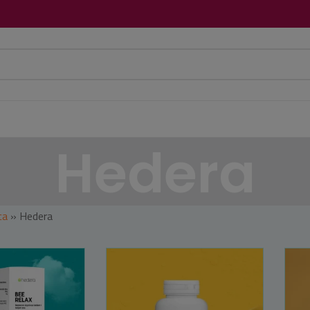
Hedera
ca
»
Hedera