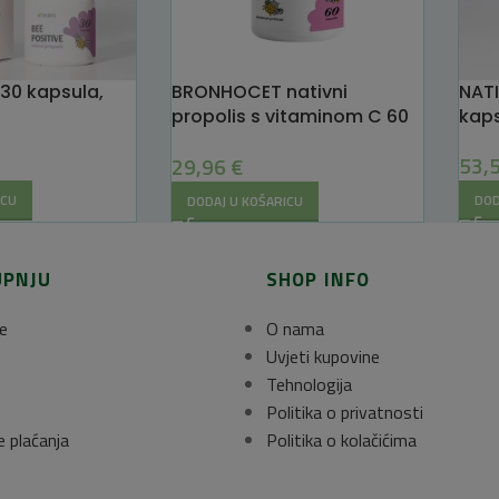
 30 kapsula,
BRONHOCET nativni
NATI
propolis s vitaminom C 60
kaps
kapsula, Hedera
53,
29,96
€
ICU
DOD
DODAJ U KOŠARICU
UPNJU
SHOP INFO
e
O nama
Uvjeti kupovine
Tehnologija
Politika o privatnosti
e plaćanja
Politika o kolačićima