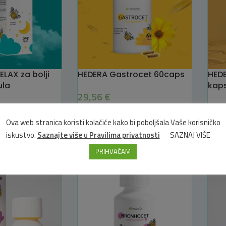
ELAX za bolji
HEDERA Gastrocet 60caps
HED
ula
kap
29,56
€
21,
DODAJ U KOŠARICU
Ova web stranica koristi kolačiće kako bi poboljšala Vaše korisničko
ICU
DOD
iskustvo.
Saznajte više u Pravilima privatnosti
SAZNAJ VIŠE
PRIHVAĆAM