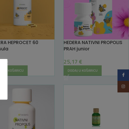
ERA HEPROCET 60
HEDERA NATIVNI PROPOLIS
sula
PRAH junior
90
€
25,17
€
AJ U KOŠARICU
DODAJ U KOŠARICU
Faceb
Insta