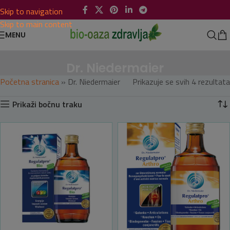
Skip to navigation
Skip to main content
MENU
Dr. Niedermaier
Početna stranica
»
Dr. Niedermaier
Prikazuje se svih 4 rezultata
Prikaži bočnu traku