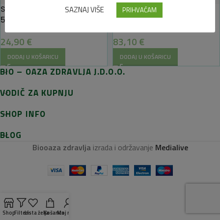
Silicij organski tekući
CBD Basic ulje 20% 10ml
SAZNAJ VIŠE
PRIHVAĆAM
500ml – 365 NATURE
365 nature
24,90
€
83,10
€
DODAJ U KOŠARICU
DODAJ U KOŠARICU
BIO – OAZA ZDRAVLJA J.D.O.O.
VODIČ ZA KUPNJU
SHOP INFO
BLOG
Biooaza zdravlja
izrada i održavanje
Medialive
Shop
Filteri
Lista želja
Košarica
Moj račun