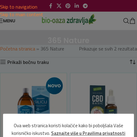
Skip to navigation
Skip to main content
MENU
365 Nature
Početna stranica
»
365 Nature
Prikazuje se svih 2 rezultata
Prikaži bočnu traku
Ova web stranica koristi kolačiće kako bi poboljšala Vaše
korisničko iskustvo.
Saznajte više u Pravilima privatnosti